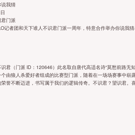
你说我猜
6日
识君门派
LO记者团和天下谁人不识君门派一周年，特意合作举办你说我
识君（门派 ID：120646）此名取自唐代高适名诗“莫愁前路
一个由狼人杀爱好者组成的比赛型门派，随着在一场场赛事中崭
的荣誉不断迈进，书写属于我们的逻辑传奇。不识君？望识君。