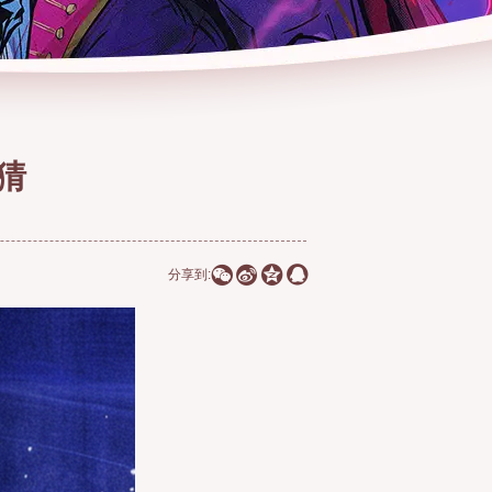
猜




分享到: